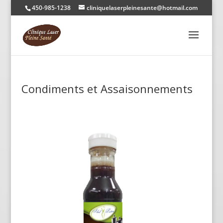
450-985-1238
cliniquelaserpleinesante@hotmail.com
Condiments et Assaisonnements